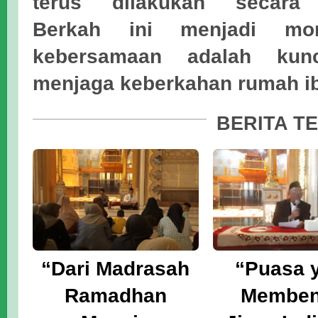
terus dilakukan secara
Berkah
ini menjadi mom
kebersamaan adalah kunc
menjaga keberkahan rumah i
BERITA T
“Dari Madrasah
“Puasa 
Ramadhan
Memben