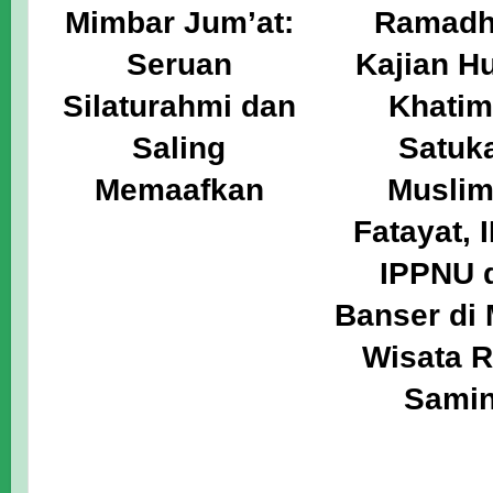
Mimbar Jum’at:
Ramadh
Seruan
Kajian H
Silaturahmi dan
Khati
Saling
Satuk
Memaafkan
Muslim
Fatayat, 
IPPNU 
Banser di 
Wisata R
Sami