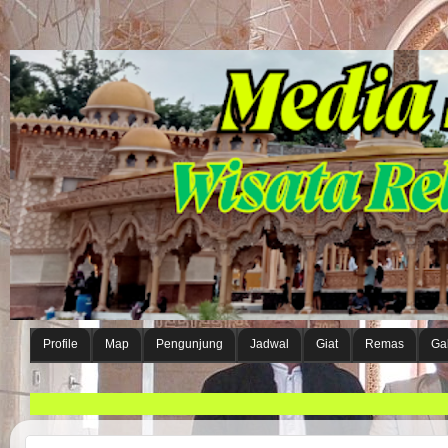
Profile
Map
Pengunjung
Jadwal
Giat
Remas
Gal