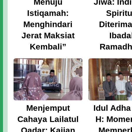
Menuju
Jiwa: Ind
Istiqamah:
Spirit
Menghindari
Diterim
Jerat Maksiat
Ibada
Kembali”
Ramadh
Menjemput
Idul Adha
Cahaya Lailatul
H: Mome
Qadar: Kajian
Memper